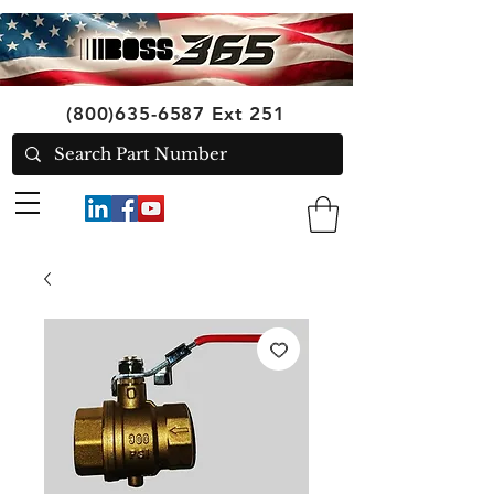
(800)635-6587
Ext 251