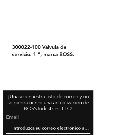
300022-100 Válvula de
servicio. 1 ", marca BOSS.
Contáctenos
Acerca de nosotros
Política de la tienda
¡Únase a nuestra lista de correo y no
se pierda nunca una actualización de
BOSS Industries, LLC!
Email