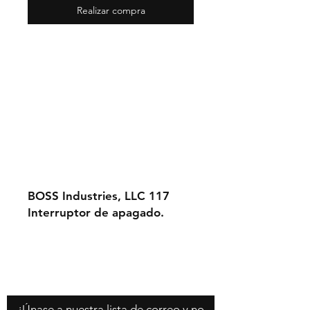
Realizar compra
BOSS Industries, LLC 117
Interruptor de apagado.
Contáctenos
Acerca de nosotros
Política de la tienda
¡Únase a nuestra lista de correo y no