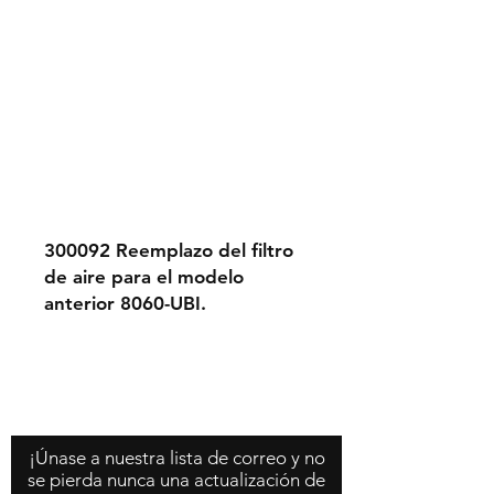
300092 Reemplazo del filtro
de aire para el modelo
anterior 8060-UBI.
Contáctenos
Acerca de nosotros
Política de la tienda
¡Únase a nuestra lista de correo y no
se pierda nunca una actualización de