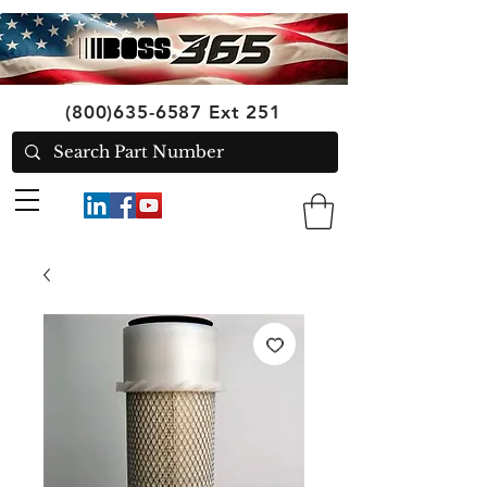
(800)635-6587
Ext 251