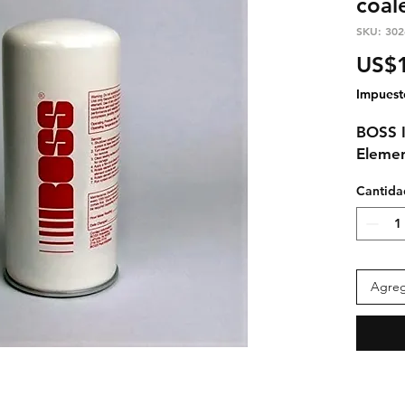
coal
SKU: 302
US$
Impuest
BOSS I
Elemen
Cantida
Agrega