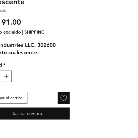
escente
600
Precio
191.00
o excluido
|
SHIPPING
ndustries LLC. 302600
to coalescente.
d
*
r al carrito
Realizar compra