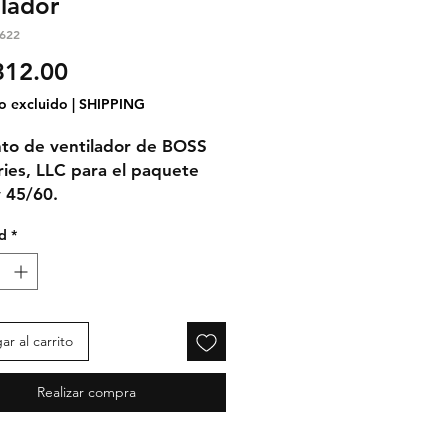
ilador
622
Precio
312.00
o excluido
|
SHIPPING
to de ventilador de BOSS
ries, LLC para el paquete
y 45/60.
d
*
r al carrito
Realizar compra