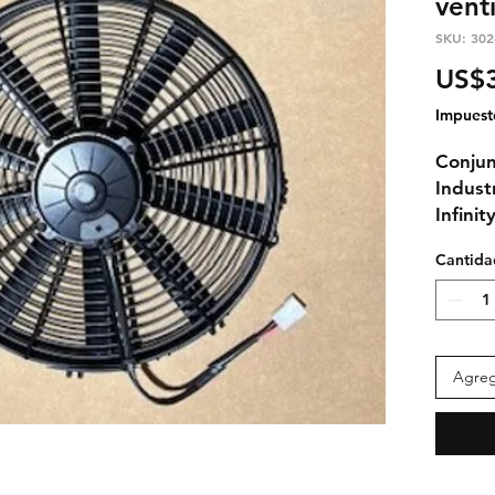
vent
SKU: 302
US$
Impuest
Conjun
Indust
Infinit
Cantida
Agrega