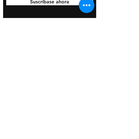
Suscríbase ahora
© 2020 por BOSS Industries, LLC