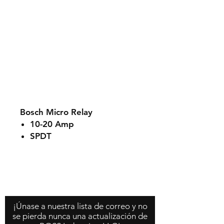
Bosch Micro Relay
10-20 Amp
SPDT
5 Pins
12V
Contáctenos
Acerca de nosotros
Política de la tienda
¡Únase a nuestra lista de correo y no
se pierda nunca una actualización de