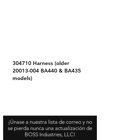
304710
Harness (older
20013-004 BA440 & BA435
models)
Contáctenos
Acerca de nosotros
Política de la tienda
¡Únase a nuestra lista de correo y no
se pierda nunca una actualización de
BOSS Industries, LLC!