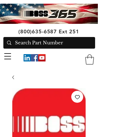
(800)635-6587
Ext 251