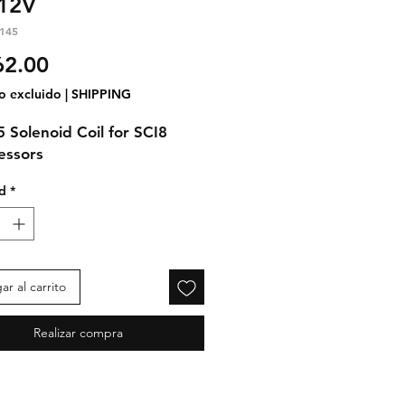
 12V
145
Precio
2.00
o excluido
|
SHIPPING
 Solenoid Coil for SCI8
essors
d
*
r al carrito
Realizar compra