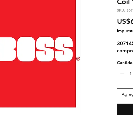
Coil
SKU: 307
US$6
Impuest
307145
compr
Cantida
Agrega