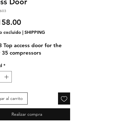
ss Door
603
Precio
158.00
o excluido
|
SHIPPING
 Top access door for the
ty 35 compressors
d
*
r al carrito
Realizar compra