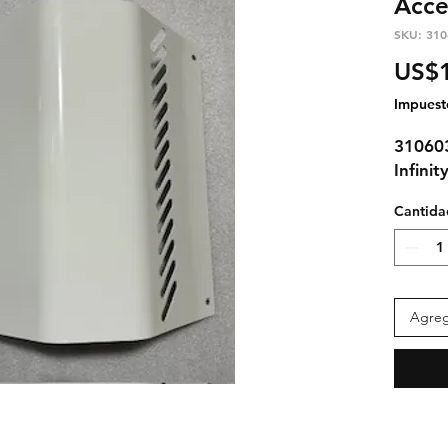
Acce
SKU: 310
US$
Impuest
310603
Infini
Cantida
Agrega