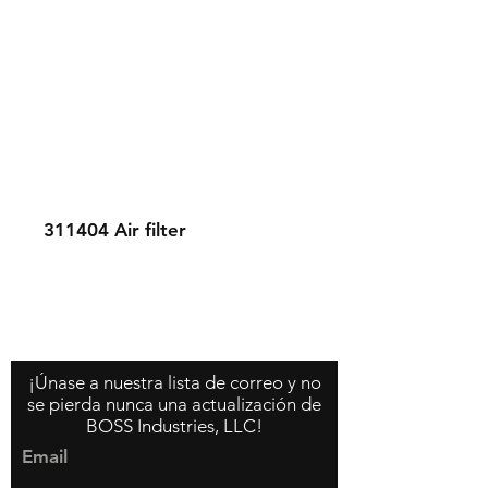
311404
Air filter
Contáctenos
Acerca de nosotros
Política de la tienda
¡Únase a nuestra lista de correo y no
se pierda nunca una actualización de
BOSS Industries, LLC!
Email