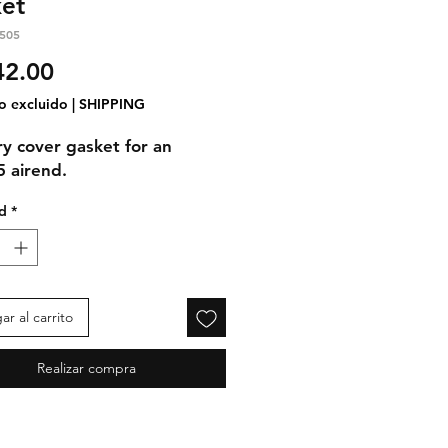
et
505
Precio
2.00
o excluido
|
SHIPPING
ry cover gasket for an
 airend.
d
*
r al carrito
Realizar compra