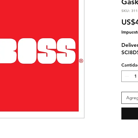
Gask
SKU: 311
US$4
Impuest
Delive
SCI8D5
Cantida
Agrega