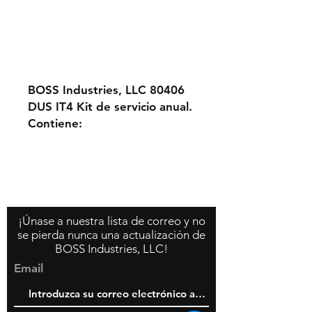
BOSS Industries, LLC 80406
DUS IT4 Kit de servicio anual.
Contiene:
310610-G (6 unidades)
309410 (2 cantidad)
Contáctenos
Acerca de nosotros
124-28093 (1 cantidad)
Política de la tienda
124-91268 (1 cantidad)
¡Únase a nuestra lista de correo y no
se pierda nunca una actualización de
BOSS Industries, LLC!
Email