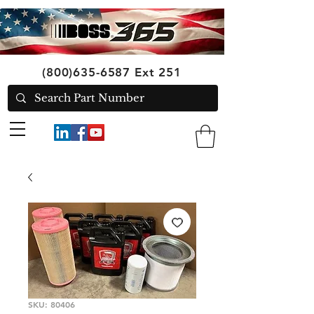
(800)635-6587
Ext 251
SKU: 80406