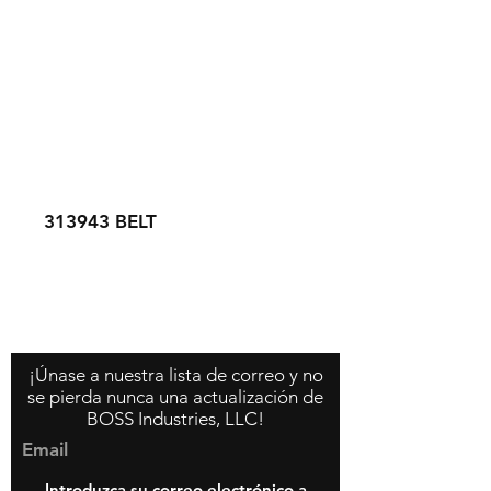
313943 BELT
Contáctenos
Acerca de nosotros
Política de la tienda
¡Únase a nuestra lista de correo y no
se pierda nunca una actualización de
BOSS Industries, LLC!
Email