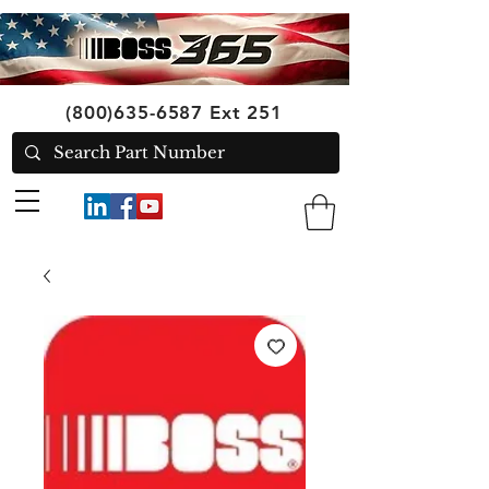
(800)635-6587
Ext 251