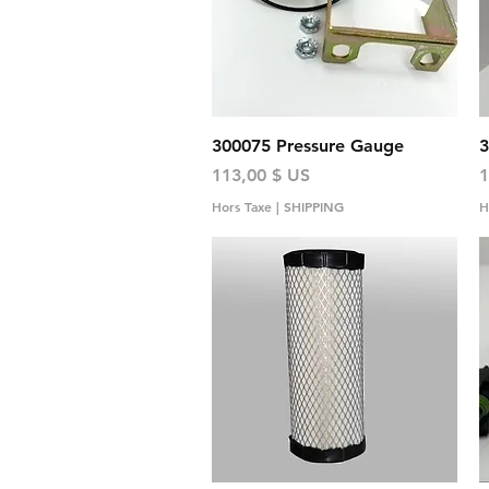
Aperçu rapide
300075 Pressure Gauge
3
Prix
P
113,00 $ US
1
Hors Taxe
|
SHIPPING
H