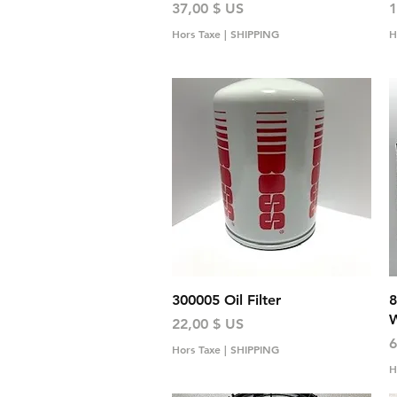
Prix
P
37,00 $ US
1
Hors Taxe
|
SHIPPING
H
Aperçu rapide
300005 Oil Filter
8
W
Prix
22,00 $ US
P
6
Hors Taxe
|
SHIPPING
H