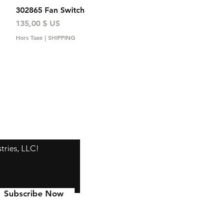
Aperçu rapide
302865 Fan Switch
Prix
135,00 $ US
Hors Taxe
|
SHIPPING
tries, LLC!
Subscribe Now