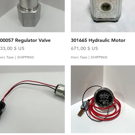
Aperçu rapide
Aperçu rapide
00057 Regulator Valve
301665 Hydraulic Motor
rix
Prix
33,00 $ US
671,00 $ US
ors Taxe
|
SHIPPING
Hors Taxe
|
SHIPPING