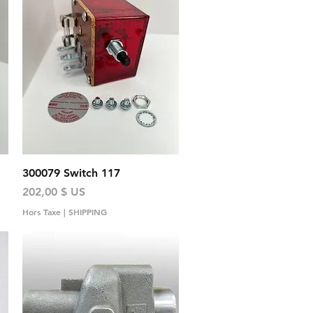
Aperçu rapide
300079 Switch 117
Prix
202,00 $ US
Hors Taxe
|
SHIPPING