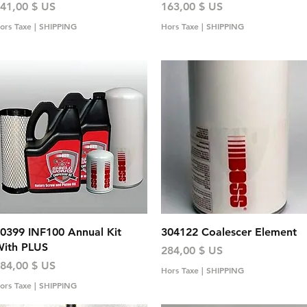
rix
Prix
41,00 $ US
163,00 $ US
ors Taxe
|
SHIPPING
Hors Taxe
|
SHIPPING
Aperçu rapide
Aperçu rapide
0399 INF100 Annual Kit
304122 Coalescer Element
ith PLUS
Prix
284,00 $ US
rix
84,00 $ US
Hors Taxe
|
SHIPPING
ors Taxe
|
SHIPPING