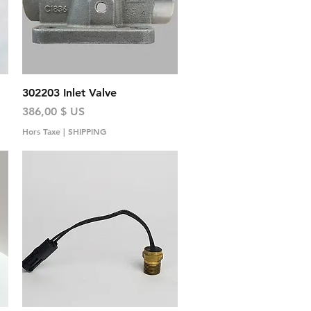
Aperçu rapide
302203 Inlet Valve
Prix
386,00 $ US
Hors Taxe
|
SHIPPING